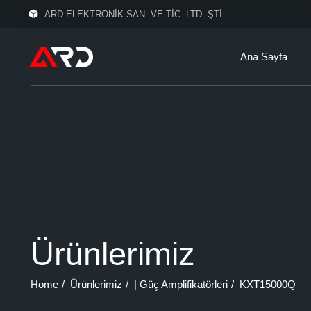
Skip
ARD ELEKTRONİK SAN. VE TİC. LTD. ŞTİ.
to
the
content
Ana Sayfa
Ürünlerimiz
Home
Ürünlerimiz
| Güç Amplifikatörleri
KXT15000Q