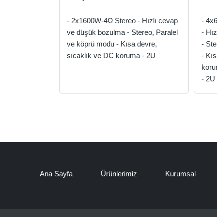
- 2x1600W-4Ω Stereo - Hızlı cevap
- 4x
ve düşük bozulma - Stereo, Paralel
- Hı
ve köprü modu - Kısa devre,
- St
sıcaklık ve DC koruma - 2U
- Kı
kor
- 2U
Ana Sayfa
Ürünlerimiz
Kurumsal