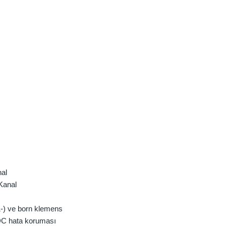
nal
Kanal
1-) ve born klemens
 DC hata koruması