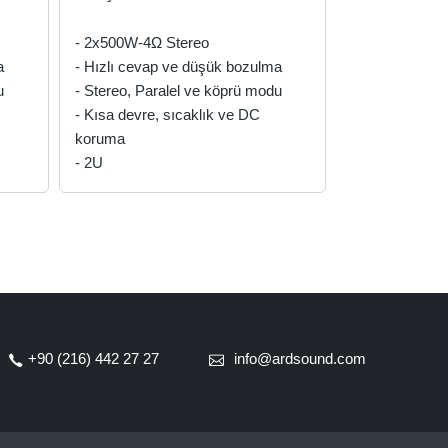
- 2x500W-4Ω Stereo
a
- Hızlı cevap ve düşük bozulma
u
- Stereo, Paralel ve köprü modu
- Kısa devre, sıcaklık ve DC
koruma
- 2U
+90 (216) 442 27 27
info@ardsound.com