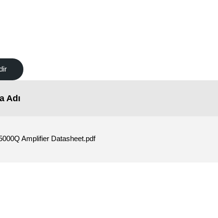
dir
a Adı
000Q Amplifier Datasheet.pdf