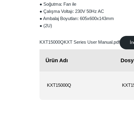
● Soğutma: Fan ile
● Çalışma Voltajı: 230V 50Hz AC
● Ambalaj Boyutları: 605x600x143mm
● (2U)
KXT15000QKXT Series User Manual.pdf
İn
Ürün Adı
Dosy
KXT15000Q
KXT15