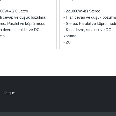
600W-4Ω Quattro
- 2x1000W-4Ω Stereo
zlı cevap ve düşük bozulma
- Hızlı cevap ve düşük bozulm
ereo, Paralel ve köprü modu
- Stereo, Paralel ve köprü mod
sa devre, sıcaklık ve DC
- Kısa devre, sıcaklık ve DC
uma
koruma
- 2U
İletişim