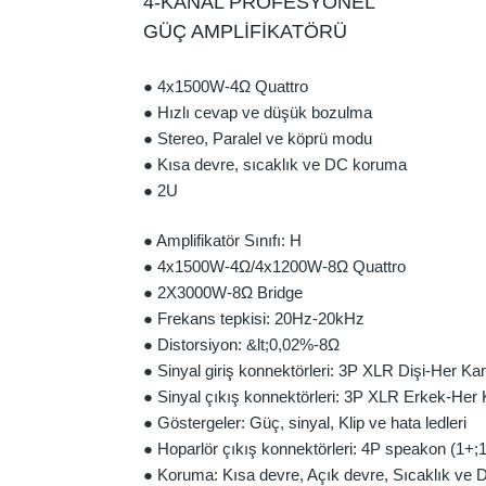
4-KANAL PROFESYONEL
GÜÇ AMPLİFİKATÖRÜ
● 4x1500W-4Ω Quattro
● Hızlı cevap ve düşük bozulma
● Stereo, Paralel ve köprü modu
● Kısa devre, sıcaklık ve DC koruma
● 2U
● Amplifikatör Sınıfı: H
● 4x1500W-4Ω/4x1200W-8Ω Quattro
● 2X3000W-8Ω Bridge
● Frekans tepkisi: 20Hz-20kHz
● Distorsiyon: &lt;0,02%-8Ω
● Sinyal giriş konnektörleri: 3P XLR Dişi-Her Ka
● Sinyal çıkış konnektörleri: 3P XLR Erkek-Her 
● Göstergeler: Güç, sinyal, Klip ve hata ledleri
● Hoparlör çıkış konnektörleri: 4P speakon (1+;
● Koruma: Kısa devre, Açık devre, Sıcaklık ve