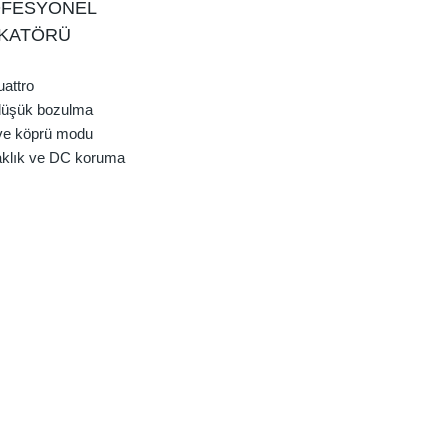
OFESYONEL
İKATÖRÜ
attro
 düşük bozulma
 ve köprü modu
caklık ve DC koruma