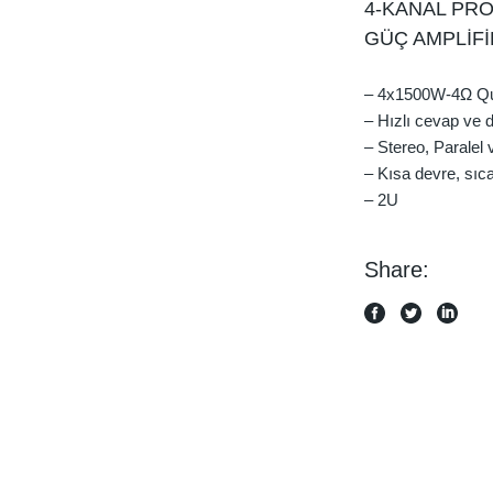
4-KANAL PR
GÜÇ AMPLİF
– 4x1500W-4Ω Qu
– Hızlı cevap ve
– Stereo, Paralel
– Kısa devre, sı
– 2U
Share: